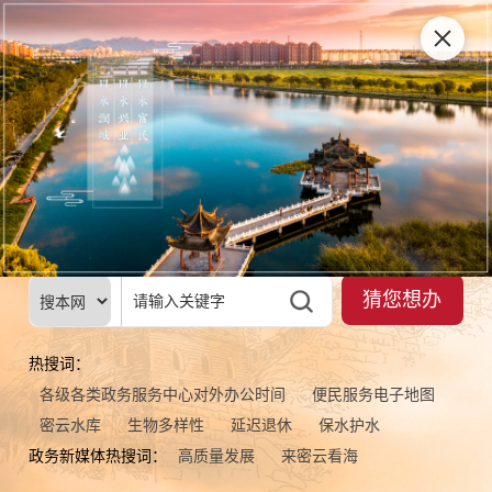
多云转晴 最高气温31℃
访问我的专属空间
智能问答
简
|
繁
移动版
无障碍
猜您想办
热搜词：
各级各类政务服务中心对外办公时间
便民服务电子地图
密云水库
生物多样性
延迟退休
保水护水
政务新媒体热搜词：
高质量发展
来密云看海