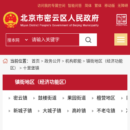
访问我的专属空间
智能问答
简体
繁体
移动版
无障碍
当前位置：
首页
>
政务公开
>
机构职能
>
镇街地区（经济功能
区）
>
十里堡镇
镇街地区（经济功能区）
密云镇
鼓楼街道
果园街道
檀营地区
新城子镇
大城子镇
高岭镇
不老屯镇