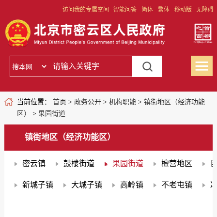
访问我的专属空间
智能问答
简体
繁体
移动版
无障碍
当前位置：
首页
>
政务公开
>
机构职能
>
镇街地区（经济功能
区）
>
果园街道
镇街地区（经济功能区）
密云镇
鼓楼街道
果园街道
檀营地区
新城子镇
大城子镇
高岭镇
不老屯镇