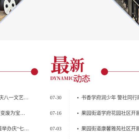
果园街道举办 “致敬军旅岁月・温暖邻里家园”庆八一文艺演出
07-30
书香学府润少年 警社同行
果园街道果园新里社区新时代文明实践站开展“变废为宝雪糕棒环保笔筒手作”主题活动
07-16
红心向党庆华诞 同心共筑中国梦——果园街道举办庆“七一”文艺演出
07-03