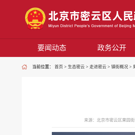
要闻动态
政务公开
当前位置：
首页
>
生态密云
>
走进密云
>
镇街概况
>
来源：北京市密云区果园街