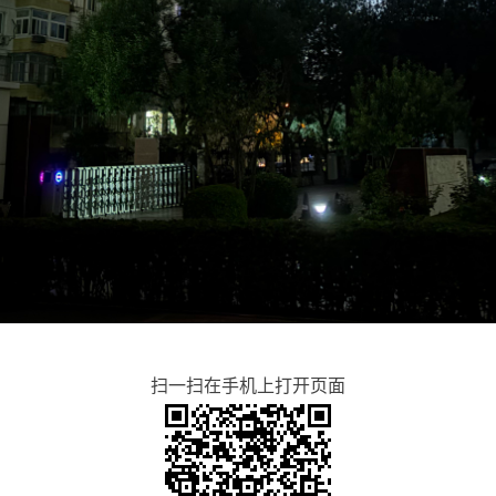
扫一扫在手机上打开页面