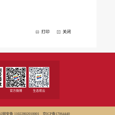
打印
关闭
官方微博
生态密云
网安备 11022802010001
京ICP备17064440