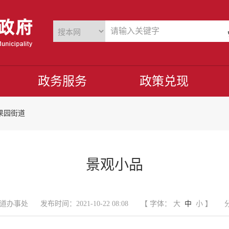
政务服务
政策兑现
果园街道
景观小品
道办事处
发布时间：2021-10-22 08:08
【 字体：
大
中
小
】