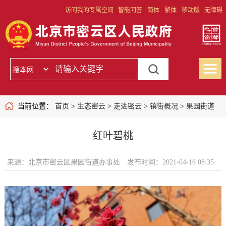
访问我的专属空间
智能问答
简体
繁体
移动版
无障碍
当前位置：
首页
>
生态密云
>
走进密云
>
镇街概况
>
果园街道
红叶碧桃
来源：北京市密云区果园街道办事处
发布时间：2021-04-16 08:35