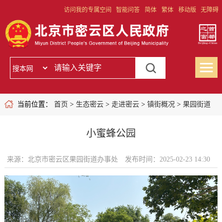
访问我的专属空间
智能问答
简体
繁体
移动版
无障碍
当前位置：
首页
>
生态密云
>
走进密云
>
镇街概况
>
果园街道
小蜜蜂公园
来源：北京市密云区果园街道办事处
发布时间：2025-02-23 14:30