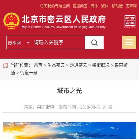
访问我的专属空间
智能问答
简体
繁体
移动版
无障碍
当前位置：
首页
>
生态密云
>
走进密云
>
镇街概况
>
果园街
道
>
街道一景
城市之光
来源：果园街道
发布时间：2019-08-01 16:46