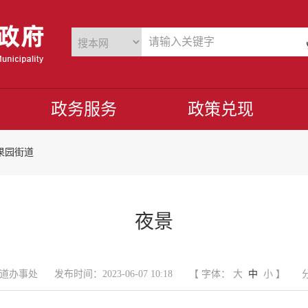
政务服务
政策兑现
果园街道
夜景
道办事处
发布时间：2023-06-07 10:18
【 字体：
大
中
小
】