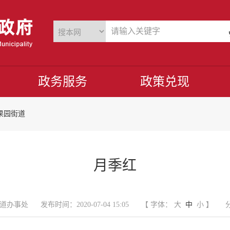
政务服务
政策兑现
果园街道
月季红
道办事处
发布时间：2020-07-04 15:05
【 字体：
大
中
小
】