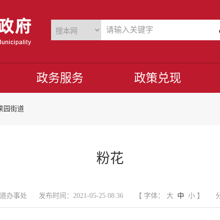
政务服务
政策兑现
果园街道
粉花
道办事处
发布时间：2021-05-25 08:36
【 字体：
大
中
小
】