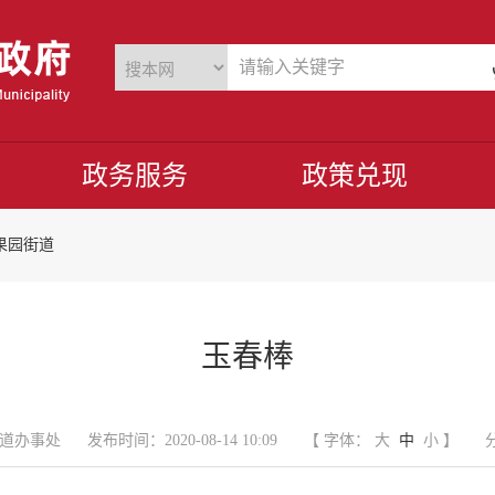
政务服务
政策兑现
果园街道
玉春棒
道办事处
发布时间：2020-08-14 10:09
【 字体：
大
中
小
】