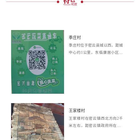
季庄村
季庄村位于密云县城以西，距城
中心约1公里，东临康居小区，
南至果园西里、兴云小区，西毗
邻韩各庄，北起大...
王家楼村
王家楼村在密云镇西北方向2千
米左右，距密云镇政府所在地2
公里左右。团块状分布，房屋相
对集中，多以道路...