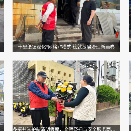
十里堡镇深化“网格+”模式 绘就基层治理新画卷
学活动
多措并举护航清明假期，文明祭扫与安全服务两不误