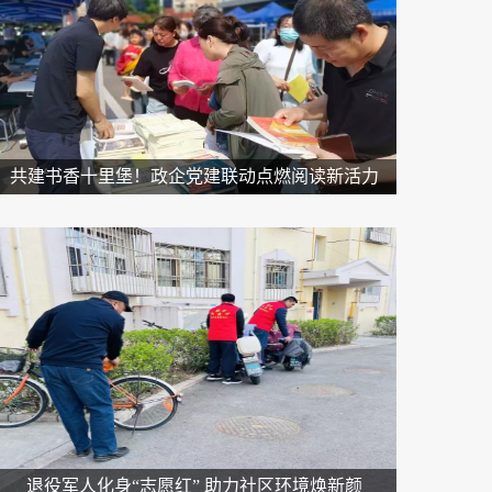
共建书香十里堡！政企党建联动点燃阅读新活力
退役军人化身“志愿红” 助力社区环境焕新颜