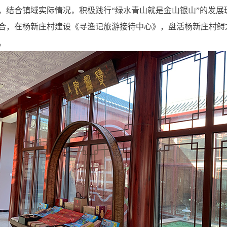
，结合镇域实际情况，积极践行“绿水青山就是金山银山”的发展
合，在杨新庄村建设《寻渔记旅游接待中心》，盘活杨新庄村鲟
。