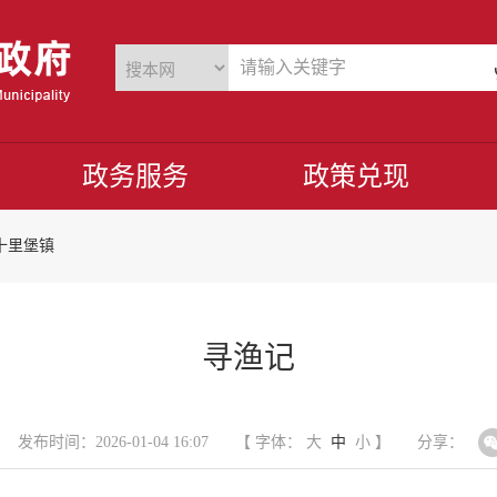
政务服务
政策兑现
十里堡镇
寻渔记
发布时间：2026-01-04 16:07
【 字体：
大
中
小
】
分享：