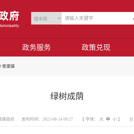
政务服务
政策兑现
十里堡镇
绿树成荫
堡镇政府
发布时间：2022-08-24 09:27
【 字体：
大
中
小
】
分