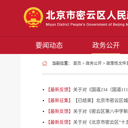
要闻动态
政务公开
当前位置：
首页
>
政务公开
>
政策性文件
【最新反馈】
【最新征集】
【最新反馈】
【最新反馈】