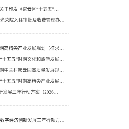
北京市密云区经济和信息化局 关于印发《密云区“十五五”时期高精尖 产业发展规划》的通知
【已结束】关于对《密云区光荣院入住审批及收费管理办法（试行）（征求意见稿）》公开征集意见的公告
关于对《密云区“十五五”时期高精尖产业发展规划（征求意见稿）》公开征集意见的反馈
【已结束】关于对《密云区“十五五”时期文化和旅游发展规划（征求意见稿）》公开征集意见的公告
关于对《密云区“十五五“时期中关村密云园高质量发展规划》（征求意见稿） 公开征集意见的反馈
【已结束】关于对《密云区“十五五”时期高精尖产业发展规划（征求意见稿）》公开征集意见的公告
北京市密云区推进数字经济创新发展三年行动方案（2026-2028年）
关于对《北京市密云区推进数字经济创新发展三年行动方案（2026-2028年）（征求意见稿）》公开征集意见的反馈