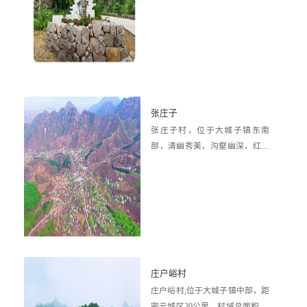
寺、东沟、西张泉、东张泉四个
自然村，因其...
张庄子
张庄子村，位于大城子镇东南
部，清幽秀美，沟壑幽深，红门
川支流流经全村，形成塘坝，汇
入红门川河，形成优...
庄户峪村
庄户峪村,位于大城子镇中部，距
密云城区30公里，村域总面积4.2