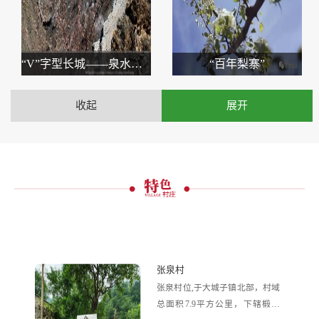
“V”字型长城——泉水河野长城
“百年梨寨”
收起
展开
张泉村
张泉村位,于大城子镇北部，村域
总面积7.9平方公里，下辖椴洼