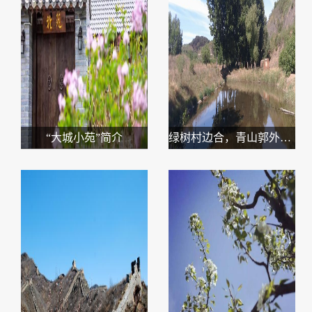
“大城小苑”简介
绿树村边合，青山郭外斜—杨各庄