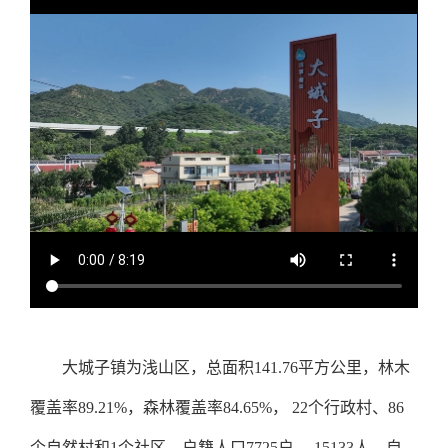
大城子镇为浅山区，总面积141.76平方公里，林木
覆盖率89.21%，森林覆盖率84.65%， 22个行政村、86
个自然村和1个社区，户籍人口7725户， 15133人。自