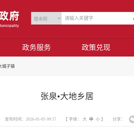
政务服务
政策兑现
大城子镇
张泉•大地乡居
发布时间：2026-01-05 09:57
【 字体：
大
中
小
】
分享：