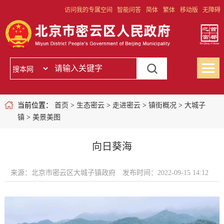
访问我的专属空间
智能问答
简体
繁体
移动版
无障碍
当前位置：
首页
>
生态密云
>
走进密云
>
镇街概况
>
大城子
镇
>
美景美图
向日葵海
来源：北京市密云区大城子镇政府
发布时间：2022-09-15 14:12