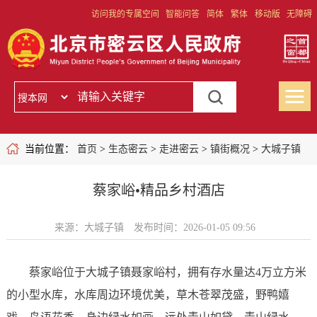
访问我的专属空间
智能问答
简体
繁体
移动版
无障碍
当前位置：
首页
>
生态密云
>
走进密云
>
镇街概况
>
大城子镇
蔡家峪•精品乡村酒店
来源：大城子镇
发布时间：2026-01-05 09:56
蔡家峪位于大城子镇聂家峪村，拥有存水量达4万立方米
的小型水库，水库周边环境优美，草木苍翠茂盛，野鸭嬉