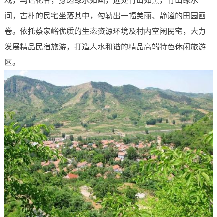
戏，鸟语花香，身边绿水如画，远处青山如黛，青山绿水
间，古朴的民宅坐落其中，勾勒出一幅美丽、静谧的田园画
卷。依托蔡家峪优质的生态资源环境及村内空闲民宅，大力
发展精品民宿旅游，打造人水和谐的精品高端特色休闲旅游
区。