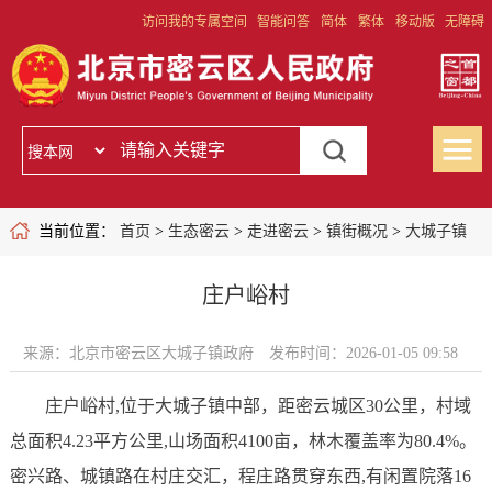
访问我的专属空间
智能问答
简体
繁体
移动版
无障碍
当前位置：
首页
>
生态密云
>
走进密云
>
镇街概况
>
大城子镇
庄户峪村
来源：北京市密云区大城子镇政府
发布时间：2026-01-05 09:58
庄户峪村,位于大城子镇中部，距密云城区30公里，村域
总面积4.23平方公里,山场面积4100亩，林木覆盖率为80.4%。
密兴路、城镇路在村庄交汇，程庄路贯穿东西,有闲置院落16