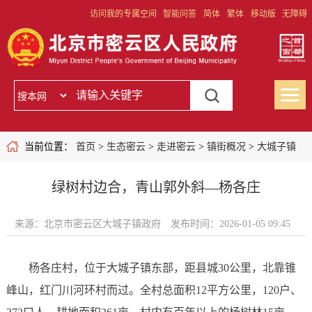
访问我的专属空间
智能问答
简体
繁体
移动版
无障碍
当前位置：
首页
>
生态密云
>
走进密云
>
镇街概况
>
大城子镇
绿树村边合，青山郭外斜—杨各庄
来源：北京市密云区大城子镇政府
发布时间：2026-01-05 09:45
杨各庄村，位于大城子镇东部，距县城30公里，北靠锥
峰山，红门川河环村而过。全村总面积12平方公里，120户、