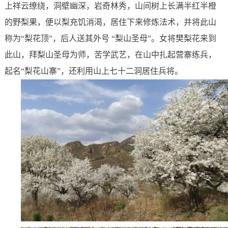
上祥云缭绕，洞壁幽深，岩奇林秀，山间树上长满半红半橙
的野梨果，便以梨充饥消渴，居住下来修炼法术，并将此山
称为“梨花顶”，后人送其外号 “梨山圣母”。女将樊梨花来到
此山，拜梨山圣母为师，苦学武艺，在山中扎起营寨练兵，
起名“梨花山寨”，还利用山上七十二洞居住兵将。