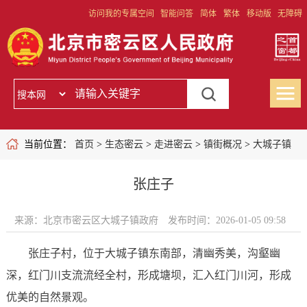
访问我的专属空间
智能问答
简体
繁体
移动版
无障碍
当前位置：
首页
>
生态密云
>
走进密云
>
镇街概况
>
大城子镇
张庄子
来源：北京市密云区大城子镇政府
发布时间：2026-01-05 09:58
张庄子村，位于大城子镇东南部，清幽秀美，沟壑幽
深，红门川支流流经全村，形成塘坝，汇入红门川河，形成
优美的自然景观。