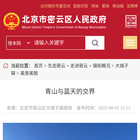
访问我的专属空间
智能问答
简体
繁体
移动版
无障碍
当前位置：
首页
>
生态密云
>
走进密云
>
镇街概况
>
大城子
镇
>
美景美图
青山与蓝天的交界
来源：北京市密云区大城子镇政府
发布时间：2022-08-05 15:13