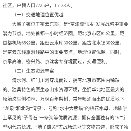
社区，户籍人口7725户，15133人。
（一）交通地理位置优越
大城子镇位于密云东部，是“京津冀”协同发展战略中重要
潜力节点。地处首都一小时经济圈，距北京市区85公里，距
首都机场65公里，距密云水库30公里，距古北水镇30公里，
是密云东线旅游线路中的重要节点，地理位置优越。同时，
京承高速、密兴路、京沈客专穿境而过，交通便利。
（二）生态资源丰富
清水河、红门川河穿境而过，拥有北京市范围内稀缺
的、独具特色的原生态山水资源环境，坐拥华北地区最大的
原始次生侧柏林、万棵百年梨树、常年喷涌而出的优质地下
“龙泉”和北沟“清泉”、号称“水中大熊猫”的桃花水母、地质学
上罕见的“子母石”一条沟等优质资源；拥有全国独有的“V”字
型明代古长城、“墙子雄关”古战场遗址等文物古迹，形成了独