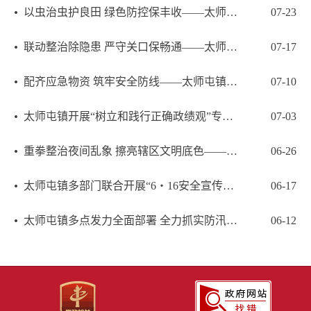
以虫治虫护良田 绿色防控保丰收——太师屯镇开展赤眼蜂生物防治工作
07-23
联动整治除隐患 严守关口保畅通——太师屯镇开展多部门联合交通违法专项整治行动
07-17
配齐应急物资 筑牢安全防线——太师屯镇发放应急包提升避险转移能力
07-10
太师屯镇开展“树立和践行正确政绩观”专题党课 以实干赋能辖区高质量发展
07-03
重拳整治夜间乱象 擦亮辖区文明底色——太师屯镇开展人居环境夜间集中整治行动
06-26
太师屯镇多部门联合开展“6・16安全宣传咨询日”集中宣传活动
06-17
太师屯镇多点发力全面部署 全力抓实防汛备汛各项工作
06-12