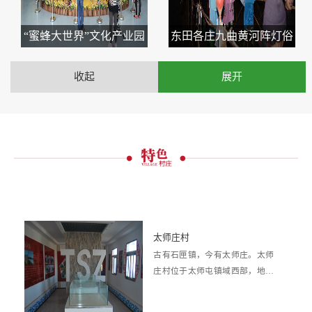
“蜜蜂大世界”文化产业园
东田各庄九曲黄河阵灯俗
收起
展开
太师庄村
古有石匣镇，今有太师庄。太师
庄村位于太师屯镇域西部，地处
清水河北岸。西南距区政府驻地
28.7公里，东...