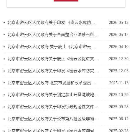
北京市密云区人民政府关于印发 《密云水库防灾减灾及蓄水能力提升项目一级保护区内大沽高程160米及以下剩余宅基地腾退补偿安置方案》的通知
2026-05-12
北京市密云区人民政府关于全面整治非法砂石料转运行为的通告
2026-05-12
北京市密云区人民政府 关于废止《北京市密云区人民政府关于进一步规范密云水库捕捞船只管理的通知》的通知
2026-04-10
北京市密云区人民政府关于废止《密云区促进文化和旅游产业发展的支持办法（试行）》的通知
2025-12-30
北京市密云区人民政府关于印发《密云水库防灾减灾及蓄水能力提升项目农宅腾退安置实施方案》的通知
2025-12-03
北京市密云区人民政府 北京市发展和改革委员会 北京市文化和旅游局 关于印发《北京市密云区全域旅游提质升级 行动计划（2025年—2027年）》的通知
2025-11-13
北京市密云区人民政府关于划定禁止开垦陡坡地范围的公告
2025-10-29
北京市密云区人民政府关于印发行政规范性文件清理结果的决定
2025-09-28
北京市密云区人民政府关于公布第八批区级非物质文化遗产代表性项目名录的通知
2025-06-12
北京市密云区人民政府关于印发《密云水库潮河坝下综合治理工程 拆迁实施方案》的通知
2025-02-28