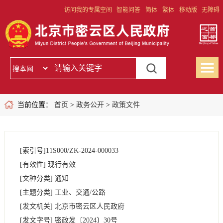
访问我的专属空间
智能问答
简体
繁体
移动版
无障碍
当前位置：
首页
>
政务公开
>
政策文件
[索引号]
11S000/ZK-2024-000033
[有效性]
现行有效
[文种分类]
通知
[主题分类]
工业、交通/公路
[发文机关]
北京市密云区人民政府
[发文字号]
密政发
〔2024〕
30号