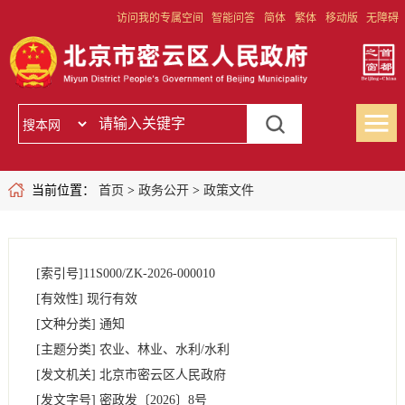
访问我的专属空间
智能问答
简体
繁体
移动版
无障碍
当前位置：
首页
>
政务公开
>
政策文件
[索引号]
11S000/ZK-2026-000010
[有效性]
现行有效
[文种分类]
通知
[主题分类]
农业、林业、水利/水利
[发文机关]
北京市密云区人民政府
[发文字号]
密政发
〔2026〕
8号