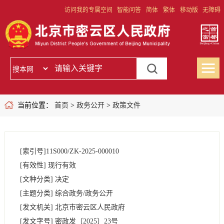
访问我的专属空间
智能问答
简体
繁体
移动版
无障碍
当前位置：
首页
>
政务公开
>
政策文件
[索引号]
11S000/ZK-2025-000010
[有效性]
现行有效
[文种分类]
决定
[主题分类]
综合政务/政务公开
[发文机关]
北京市密云区人民政府
[发文字号]
密政发
〔2025〕
23号