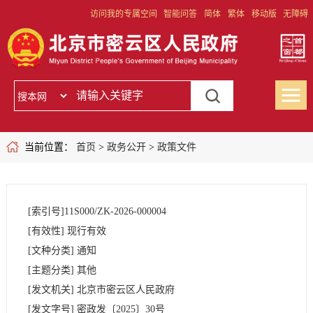
访问我的专属空间
智能问答
简体
繁体
移动版
无障碍
当前位置：
首页
>
政务公开
>
政策文件
[索引号]
11S000/ZK-2026-000004
[有效性]
现行有效
[文种分类]
通知
[主题分类]
其他
[发文机关]
北京市密云区人民政府
[发文字号]
密政发
〔2025〕
30号