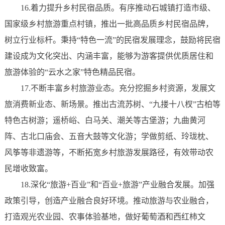
16.着力提升乡村民宿品质。有序推动石城镇打造市级、
国家级乡村旅游重点村镇，推出一批高品质乡村民宿品牌，
树立行业标杆。秉持“特色一流”的民宿发展理念，鼓励将民宿
建设成为文化突出、内涵丰富，能够为游客提供优质居住和
旅游体验的“云水之家”特色精品民宿。
17.不断丰富乡村旅游业态。充分挖掘乡村资源，发展文
旅消费新业态、新场景。推出古流苏树、“九搂十八杈”古柏等
特色古树游；遥桥峪、白马关、潮关等古堡游；九曲黄河
阵、古北口庙会、五音大鼓等文化游；学做剪纸、玲珑枕、
风筝等非遗游等，不断拓宽乡村旅游发展路径，有效带动农
民增收致富。
18.深化“旅游+百业”和“百业+旅游”产业融合发展。加强
政策引导，创造产业融合良好环境。推动旅游与农业融合，
打造观光农业园、农事体验基地，做好葡萄酒和西红柿文