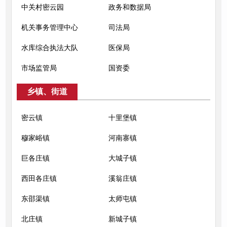
中关村密云园
政务和数据局
机关事务管理中心
司法局
水库综合执法大队
医保局
市场监管局
国资委
乡镇、街道
密云镇
十里堡镇
穆家峪镇
河南寨镇
巨各庄镇
大城子镇
西田各庄镇
溪翁庄镇
东邵渠镇
太师屯镇
北庄镇
新城子镇