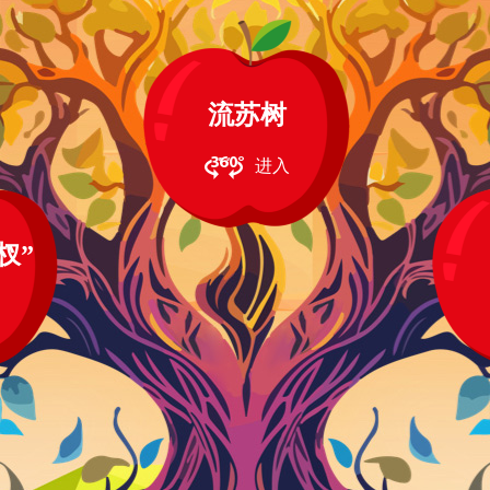
流苏树
进入
杈”