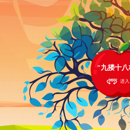
"九搂十八
进入