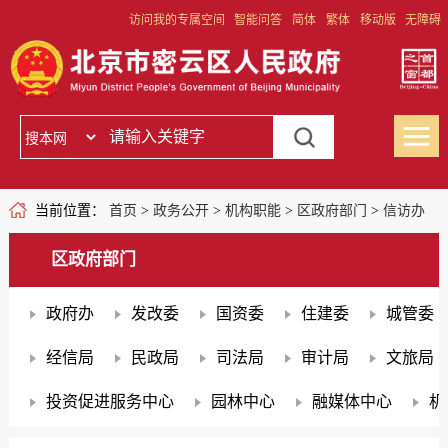
访问我的专属空间
智能问答
简体
繁体
移动版
无障碍
当前位置：
首页
>
政务公开
>
机构职能
>
区政府部门
>
信访办
区政府部门
政府办
发改委
国资委
住建委
城管委
经信局
民政局
司法局
审计局
文旅局
投资促进服务中心
园林中心
融媒体中心
机