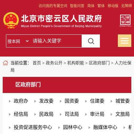
访问我的专属空间
智能问答
简体
繁体
移动版
无障碍
当前位置：
首页
>
政务公开
>
机构职能
>
区政府部门
>
人力社保
局
区政府部门
政府办
发改委
国资委
住建委
城管委
经信局
民政局
司法局
审计局
文旅局
投资促进服务中心
园林中心
融媒体中心
机