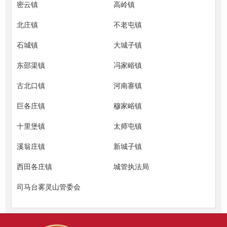
密云镇
高岭镇
北庄镇
不老屯镇
石城镇
大城子镇
东邵渠镇
冯家峪镇
古北口镇
河南寨镇
巨各庄镇
穆家峪镇
十里堡镇
太师屯镇
溪翁庄镇
新城子镇
西田各庄镇
城管执法局
司马台雾灵山管委会