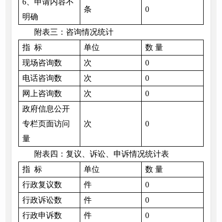
6、申请内容不
条
0
明确
附表三：咨询情况统计
指 标
单位
数 量
现场咨询数
次
0
电话咨询数
次
0
网上咨询数
次
0
政府信息公开
专栏页面访问
次
0
量
附表四：复议、诉讼、申诉情况统计表
指 标
单位
数 量
行政复议数
件
0
行政诉讼数
件
0
行政申诉数
件
0