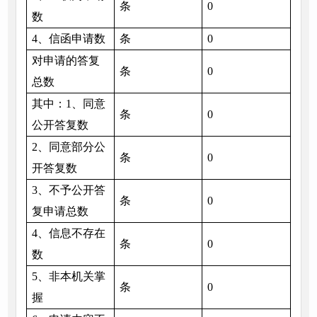
条
0
数
4、信函申请数
条
0
对申请的答复
条
0
总数
其中：1、同意
条
0
公开答复数
2、同意部分公
条
0
开答复数
3、不予公开答
条
0
复申请总数
4、信息不存在
条
0
数
5、非本机关掌
条
0
握