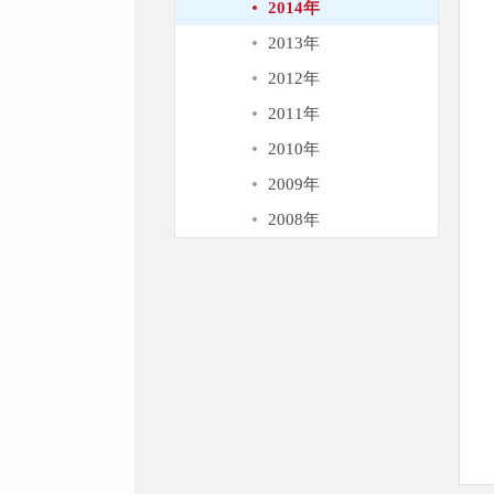
2014年
2013年
2012年
2011年
2010年
2009年
2008年