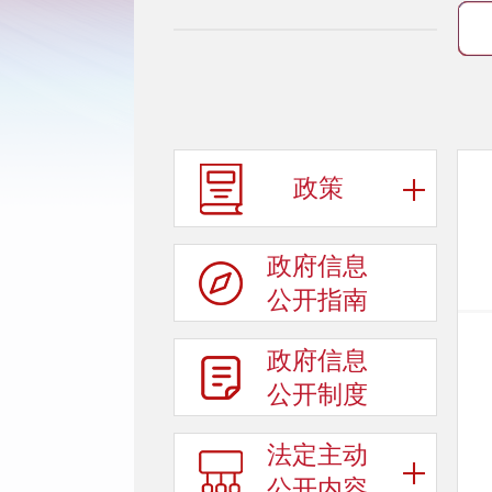
政策
政府信息
公开指南
政府信息
公开制度
法定主动
公开内容