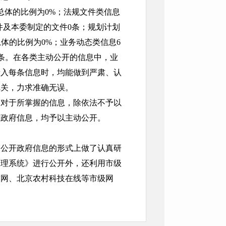
占总体的比例为0%；法规文件类信息
件及本委制定的文件0条；规划计划
总体的比例为0%；业务动态类信息6
示0条。在各类主动公开的信息中，业
录入每条信息时，均能做到严肃、认
把关，力求准确无误。
，对于所掌握的信息，除依法不予以
的政府信息，均予以主动公开。
动公开政府信息的形式上做了认真研
管理系统》进行公开外，还利用市级
技网、北京农村科技在线等市级网
府信息公开系统的链接，方便了公众