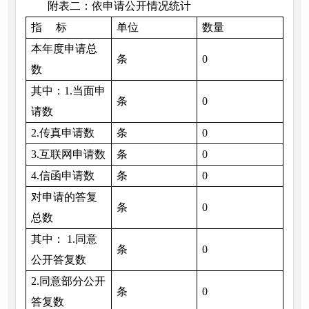
附表二：依申请公开情况统计
指 标
单位
数量
本年度申请总
条
0
数
其中：1.当面申
条
0
请数
2.传真申请数
条
0
3.互联网申请数
条
0
4.信函申请数
条
0
对申请的答复
条
0
总数
其中： 1.同意
条
0
公开答复数
2.同意部分公开
条
0
答复数