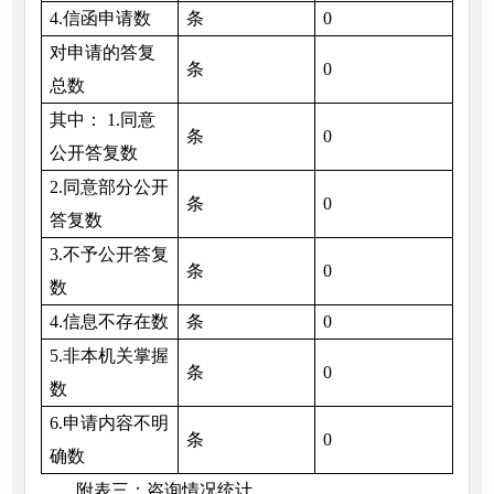
4.信函申请数
条
0
对申请的答复
条
0
总数
其中： 1.同意
条
0
公开答复数
2.同意部分公开
条
0
答复数
3.不予公开答复
条
0
数
4.信息不存在数
条
0
5.非本机关掌握
条
0
数
6.申请内容不明
条
0
确数
附表三：咨询情况统计