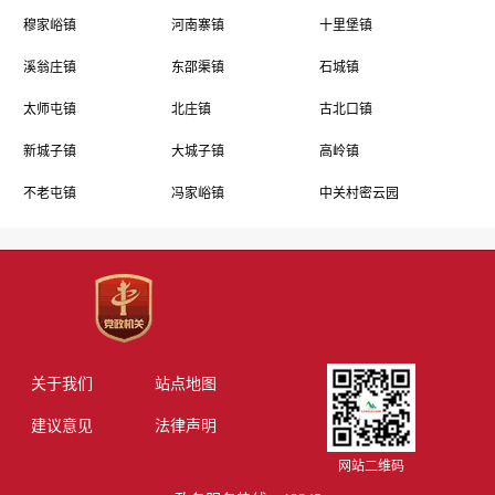
穆家峪镇
河南寨镇
十里堡镇
溪翁庄镇
东邵渠镇
石城镇
太师屯镇
北庄镇
古北口镇
新城子镇
大城子镇
高岭镇
不老屯镇
冯家峪镇
中关村密云园
关于我们
站点地图
建议意见
法律声明
网站二维码