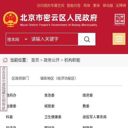
访问我的专属空间
智能问答
简体
繁体
移动版
无障碍
当前位置：
首页
>
政务公开
>
机构职能
点
击
显
区政府部门
镇街地区（经济功能区）
示
或
隐
藏
政府办
发改委
国资委
左
侧
导
住建委
城管委
教委
航
科委
卫生健康委
退役军人事务局
信访办
国动办
财政局