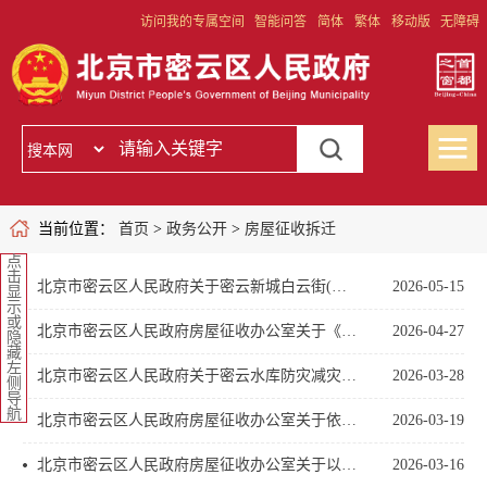
访问我的专属空间
智能问答
简体
繁体
移动版
无障碍
当前位置：
首页
>
政务公开
>
房屋征收拆迁
点
击
北京市密云区人民政府关于密云新城白云街(云秀路-车站路)道路工程项目的房屋征收决定
2026-05-15
显
示
或
北京市密云区人民政府房屋征收办公室关于《密云东门社区文化休闲公园项目房屋征收补偿方案（征求意见稿）》征求意见的公告
2026-04-27
隐
藏
左
北京市密云区人民政府关于密云水库防灾减灾及蓄水能力提升工程沙河地块配套九年一贯制学校建设工程项目的房屋征收决定
2026-03-28
侧
导
航
北京市密云区人民政府房屋征收办公室关于依法选定密云东门社区文化休闲公园项目房屋征收房地产价格评估机构结果的公告
2026-03-19
北京市密云区人民政府房屋征收办公室关于以公开抓阄方式选定密云东门社区文化休闲公园项目房屋征收房地产价格评估机构的通知
2026-03-16