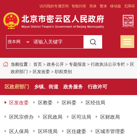
访问我的专属空间
智能问答
简体
繁体
移动版
无障碍
当前位置：
首页
>
政务公开
>
专题报道
>
行政执法公示专栏
>
区
政府部门
>
区发改委
>
职权类别
区政府部门
乡镇、街道
政务服务
行政许可
区发改委
区教委
区科委
区经信局
区民宗侨办
区民政局
区司法局
区财政局
区人保局
区环境局
区住建委
区城市管理委