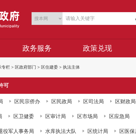
政务服务
政策兑现
示专栏
>
区政府部门
>
区住建委
>
执法主体
许可
局
区民宗侨办
区民政局
区司法局
区财政局
局
区卫健委
区审计局
区市场局
区应急局
退役军人事务局
水库执法大队
区统计局
区医保