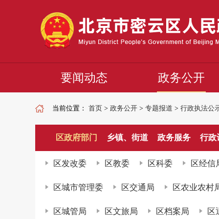
要闻动态
政务公开
当前位置：
首页
>
政务公开
>
专题报道
>
行政执法公
区政府部门
乡镇、街道
政务服务
行政
区发改委
区教委
区科委
区经信
区城市管理委
区交通局
区农业农村
区城管局
区文旅局
区档案局
区