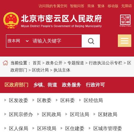
访问我的专属空间
智能问答
简体
繁体
移动版
无障碍
当前位置：
首页
>
政务公开
>
专题报道
>
行政执法公示专栏
>
区
政府部门
>
区统计局
>
执法主体
区政府部门
乡镇、街道
政务服务
行政许可
区发改委
区教委
区科委
区经信局
区民宗侨办
区民政局
区司法局
区财政局
区人保局
区环境局
区住建委
区城市管理委