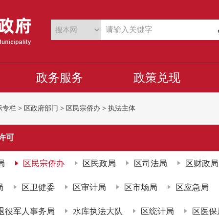
政务服务
政策兑现
示专栏
>
区政府部门
>
区民宗侨办
>
执法主体
许可
局
区民宗侨办
区民政局
区司法局
区财政局
局
区卫健委
区审计局
区市场局
区应急局
退役军人事务局
水库执法大队
区统计局
区医保