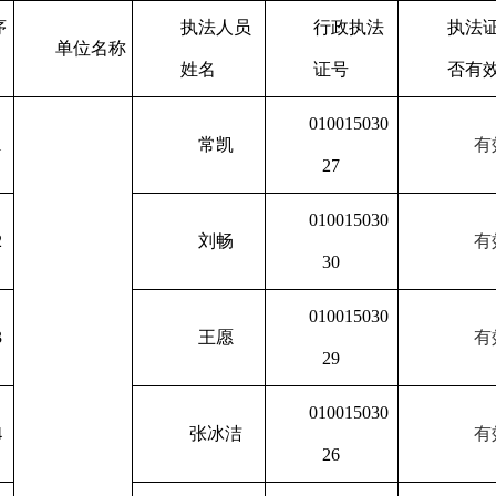
序
执法人员
行政执法
执法
单位名称
姓名
证号
否有
010015030
1
常凯
有
27
010015030
2
刘畅
有
30
010015030
3
王愿
有
29
010015030
4
张冰洁
有
26