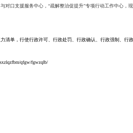
贫与对口支援服务中心，“疏解整治促提升”专项行动工作中心，
权力清单，行使行政许可、行政处罚、行政确认、行政强制、行
/sxzlqzfbm/qfgw/fgwzqlb/