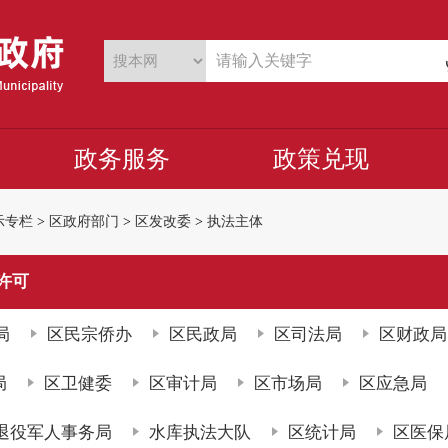
政务服务
政策兑现
示专栏
>
区政府部门
>
区发改委
>
执法主体
许可
局
区民宗侨办
区民政局
区司法局
区财政局
局
区卫健委
区审计局
区市场局
区应急局
退役军人事务局
水库执法大队
区统计局
区医保