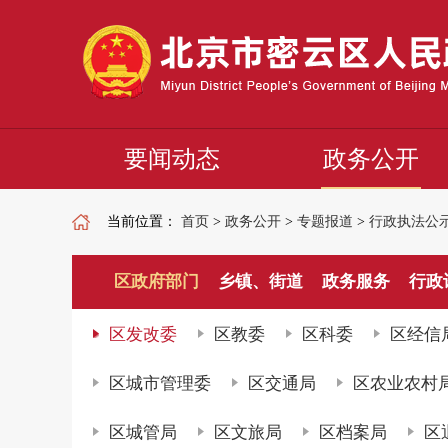
要闻动态
政务公开
当前位置：
首页
>
政务公开
>
专题报道
>
行政执法公
区政府部门
乡镇、街道
政务服务
行政
区发改委
区教委
区科委
区经信
区城市管理委
区交通局
区农业农村
区城管局
区文旅局
区档案局
区